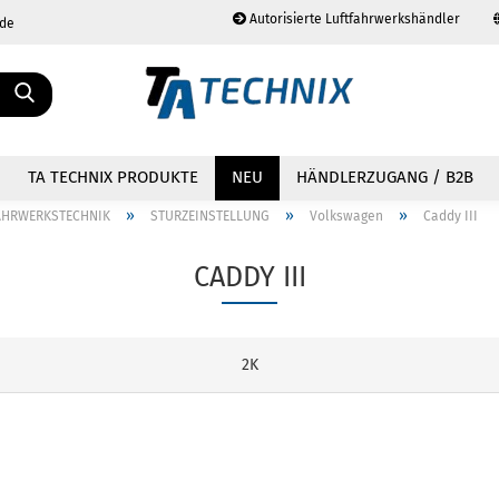
Autorisierte Luftfahrwerkshändler
.de
Sprache auswählen
TA TECHNIX PRODUKTE
NEU
HÄNDLERZUGANG / B2B
»
»
»
AHRWERKSTECHNIK
STURZEINSTELLUNG
Volkswagen
Caddy III
CADDY III
Konto erstellen
Passwort vergessen?
2K