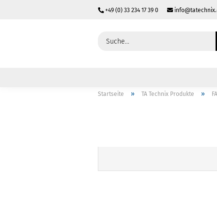
+49 (0) 33 234 17 39 0
info@tatechnix
»
»
Startseite
TA Technix Produkte
F