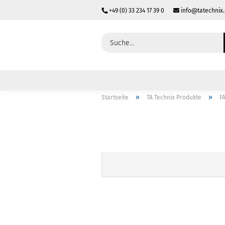
+49 (0) 33 234 17 39 0
info@tatechnix
»
»
Startseite
TA Technix Produkte
F