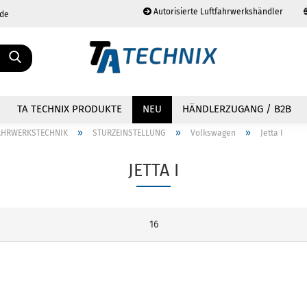
Autorisierte Luftfahrwerkshändler
.de
Sprache auswählen
TA TECHNIX PRODUKTE
NEU
HÄNDLERZUGANG / B2B
»
»
»
AHRWERKSTECHNIK
STURZEINSTELLUNG
Volkswagen
Jetta I
JETTA I
Konto erstellen
Passwort vergessen?
16