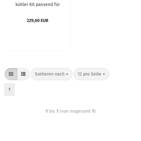
küh­ler Kit pas­send für
To­yo­ta MR2 Gen. II
229,00 EUR
Sortieren nach
12 pro Seite
1
1
bis
1
(von insgesamt
1
)