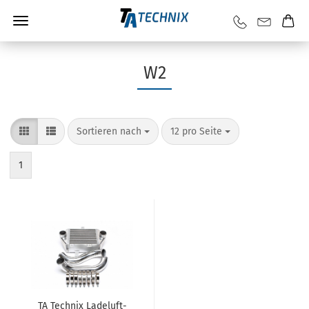
W2
Sortieren nach
12 pro Seite
1
TA Tech­nix La­de­luft­