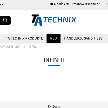
Autorisierte Luftfahrwerkshändler
.de
Sprache auswählen
TA TECHNIX PRODUKTE
NEU
HÄNDLERZUGANG / B2B
»
PORTLUFTFILTER
Infiniti
INFINITI
Konto erstellen
Passwort vergessen?
EX Serie