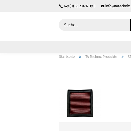
+49 (0) 33 234 17 39 0
info@tatechnix
»
»
Startseite
TA Technix Produkte
S