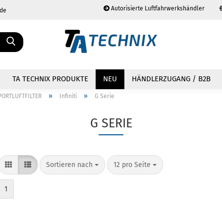
Autorisierte Luftfahrwerkshändler
.de
Sprache auswählen
TA TECHNIX PRODUKTE
NEU
HÄNDLERZUGANG / B2B
»
»
PORTLUFTFILTER
Infiniti
G Serie
G SERIE
Konto erstellen
Passwort vergessen?
Sortieren nach
12 pro Seite
1