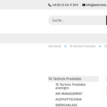
+49 (0) 33 234 17 39 0
info@tatechnix
»
»
Startseite
TA Technix Produkte
S
TA Technix Produkte
TA Technix Produkte
anzeigen
AIR-MANAGEMENT
AUSPUFFTECHNIK
BREMSANLAGE