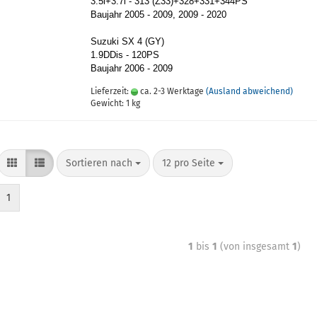
3.5i+3.7i - 313 (Z33)+328+331+344PS
Bau­jahr 2005 - 2009, 2009 - 2020
Su­zu­ki SX 4 (GY)
1.9DDis - 120PS
Bau­jahr 2006 - 2009
Lieferzeit:
ca. 2-3 Werktage
(Ausland abweichend)
Gewicht:
1
kg
Sortieren nach
12 pro Seite
1
1
bis
1
(von insgesamt
1
)