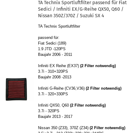
TA Tech­nix Sport­luft­fil­ter pas­send für Fiat
Se­di­ci / In­fi­niti EX/G-​Reihe QX50, Q60 /
Nis­san 350Z/370Z / Su­zu­ki SX 4
TA Tech­nix Sport­luft­fil­ter
pas­send für:
Fiat Se­di­ci (189)
1.9 JTD -​120PS
Bau­jahr 2006 - 2011
In­fi­niti EX Reihe (EX37)
(2 Fil­ter not­wen­dig)
3.7i - 310+320PS
Bau­jahr 2008 -2013
In­fi­niti G-​Reihe (CV36,V36)
(2 Fil­ter not­wen­dig)
3.7i - 320+330PS
In­fi­niti QX50, Q60
(2 Fil­ter not­wen­dig)
3.7i - 320PS
Bau­jahr 2013 - 2017
Nis­san 350 (Z33), 370Z (Z34)
(2 Fil­ter not­wen­dig)