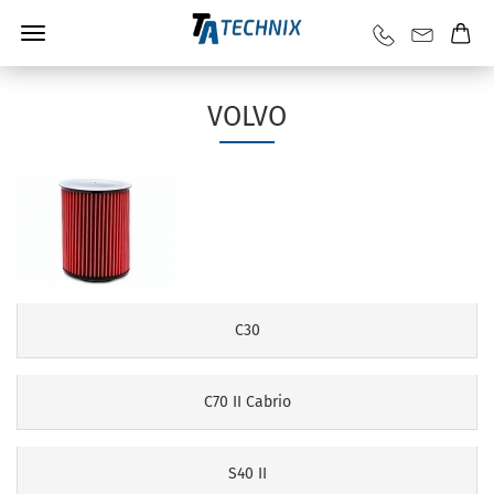
VOLVO
C30
C70 II Cabrio
S40 II