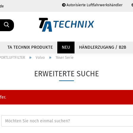
Autorisierte Luftfahrwerkshändler
.de
Sprache auswählen
TA TECHNIX PRODUKTE
NEU
HÄNDLERZUGANG / B2B
»
»
PORTLUFTFILTER
Volvo
164er Serie
ERWEITERTE SUCHE
Konto erstellen
Passwort vergessen?
fer.