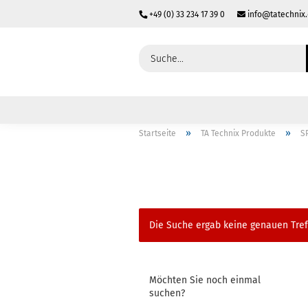
+49 (0) 33 234 17 39 0
info@tatechnix
»
»
Startseite
TA Technix Produkte
S
Die Suche ergab keine genauen Tref
Möchten Sie noch einmal
suchen?