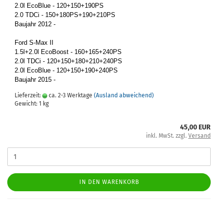
2.0l Eco­Blue - 120+150+190PS
2.0 TDCi - 150+180PS+190+210PS
Bau­jahr 2012 -
Ford S-Max II
1.5l+2.0l Eco­Boost - 160+165+240PS
2.0l TDCi - 120+150+180+210+240PS
2.0l Eco­Blue - 120+150+190+240PS
Bau­jahr 2015 -
Lieferzeit:
ca. 2-3 Werktage
(Ausland abweichend)
Gewicht:
1
kg
45,00 EUR
inkl. MwSt. zzgl.
Versand
IN DEN WARENKORB