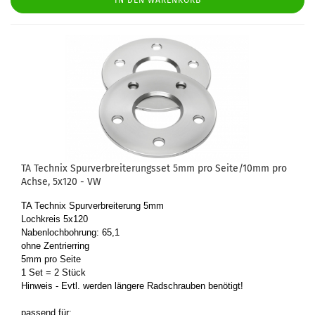
IN DEN WARENKORB
TA Tech­nix Spur­ver­brei­te­rungs­set 5mm pro Seite/10mm pro
Achse, 5x120 - VW
TA Tech­nix Spur­ver­brei­te­rung 5mm
Loch­kreis 5x120
Na­ben­loch­boh­rung: 65,1
ohne Zen­trier­ring
5mm pro Seite
1 Set = 2 Stück
Hin­weis - Evtl. wer­den län­ge­re Rad­schrau­ben be­nö­tigt!
pas­send für: