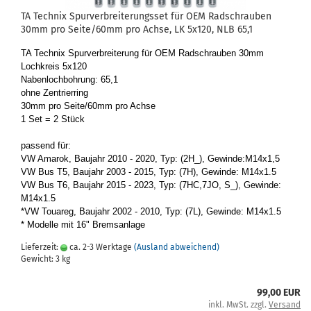
TA Tech­nix Spur­ver­brei­te­rungs­set für OEM Rad­schrau­ben
30mm pro Seite/60mm pro Achse, LK 5x120, NLB 65,1
TA Tech­nix Spur­ver­brei­te­rung für OEM Rad­schrau­ben 30mm
Loch­kreis 5x120
Na­ben­loch­boh­rung: 65,1
ohne Zen­trier­ring
30mm pro Seite/60mm pro Achse
1 Set = 2 Stück
pas­send für:
VW Ama­rok, Bau­jahr 2010 - 2020, Typ: (2H_), Ge­win­de:M14x1,5
VW Bus T5, Bau­jahr 2003 - 2015, Typ: (7H), Ge­win­de: M14x1.5
VW Bus T6, Bau­jahr 2015 - 2023, Typ: (7HC,7JO, S_), Ge­win­de:
M14x1.5
*VW Tou­a­reg, Bau­jahr 2002 - 2010, Typ: (7L), Ge­win­de: M14x1.5
* Mo­del­le mit 16" Brems­an­la­ge
Lieferzeit:
ca. 2-3 Werktage
(Ausland abweichend)
Gewicht:
3
kg
99,00 EUR
inkl. MwSt. zzgl.
Versand