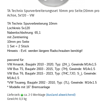
TA Tech­nix Spur­ver­brei­te­rungs­set 10mm pro Seite/20mm pro
Achse, 5x120 - VW
TA Tech­nix Spur­ver­brei­te­rung 10mm
Loch­kreis 5x120
Na­ben­loch­boh­rung: 65,1
mit Zen­trier­ring
10mm pro Seite
1 Set = 2 Stück
Hin­weis - Evtl. wer­den län­ge­re Rad­schrau­ben be­nö­tigt!
pas­send für:
VW Ama­rok, Bau­jahr 2010 - 2020, Typ: (2H_), Ge­win­de:M14x1,5
VW Bus T5, Bau­jahr 2003 - 2015, Typ: (7H), Ge­win­de: M14x1.5
VW Bus T6, Bau­jahr 2015 - 2023, Typ: (7HC,7JO, S_), Ge­win­de:
M14x1.5
*VW Tou­a­reg, Bau­jahr 2002 - 2010, Typ: (7L), Ge­win­de: M14x1.5
* Mo­del­le mit 16" Brems­an­la­ge
Lieferzeit:
ca. 2-3 Werktage
(Ausland abweichend)
Gewicht:
0,5
kg