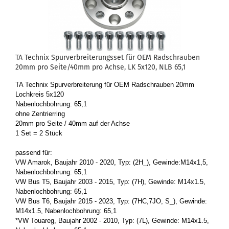
TA Tech­nix Spur­ver­brei­te­rungs­set für OEM Rad­schrau­ben
20mm pro Seite/40mm pro Achse, LK 5x120, NLB 65,1
TA Tech­nix Spur­ver­brei­te­rung für OEM Rad­schrau­ben 20mm
Loch­kreis 5x120
Na­ben­loch­boh­rung: 65,1
ohne Zen­trier­ring
20mm pro Seite / 40mm auf der Achse
1 Set = 2 Stück
pas­send für:
VW Ama­rok, Bau­jahr 2010 - 2020, Typ: (2H_), Ge­win­de:M14x1,5,
Na­ben­loch­boh­rung: 65,1
VW Bus T5, Bau­jahr 2003 - 2015, Typ: (7H), Ge­win­de: M14x1.5,
Na­ben­loch­boh­rung: 65,1
VW Bus T6, Bau­jahr 2015 - 2023, Typ: (7HC,7JO, S_), Ge­win­de:
M14x1.5, Na­ben­loch­boh­rung: 65,1
*VW Tou­a­reg, Bau­jahr 2002 - 2010, Typ: (7L), Ge­win­de: M14x1.5,