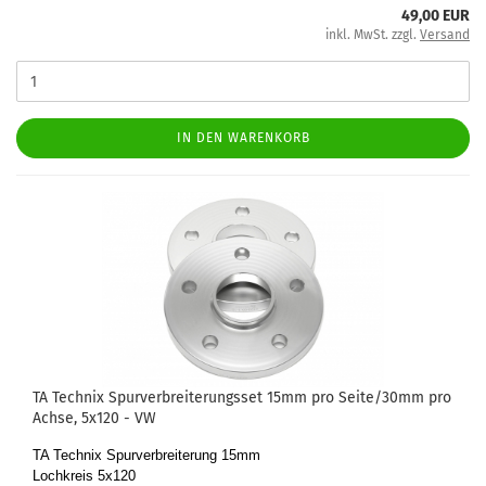
49,00 EUR
inkl. MwSt. zzgl.
Versand
IN DEN WARENKORB
TA Tech­nix Spur­ver­brei­te­rungs­set 15mm pro Seite/30mm pro
Achse, 5x120 - VW
TA Tech­nix Spur­ver­brei­te­rung 15mm
Loch­kreis 5x120