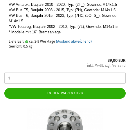
VW Ama­rok, Bau­jahr 2010 - 2020, Typ: (2H_), Ge­win­de:M14x1,5
VW Bus T5, Bau­jahr 2003 - 2015, Typ: (7H), Ge­win­de: M14x1.5
VW Bus T6, Bau­jahr 2015 - 2023, Typ: (7HC,7JO, S_), Ge­win­de:
M14x1.5
*VW Tou­a­reg, Bau­jahr 2002 - 2010, Typ: (7L), Ge­win­de: M14x1.5
* Mo­del­le mit 16" Brems­an­la­ge
Lieferzeit:
ca. 2-3 Werktage
(Ausland abweichend)
Gewicht:
0,5
kg
39,00 EUR
inkl. MwSt. zzgl.
Versand
IN DEN WARENKORB