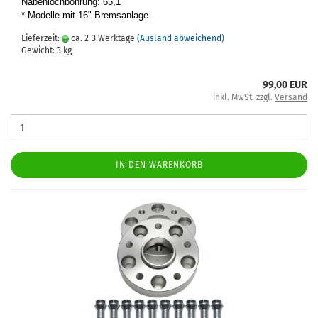
Na­ben­loch­boh­rung: 65,1
* Mo­del­le mit 16" Brems­an­la­ge
Lieferzeit:
ca. 2-3 Werktage
(Ausland abweichend)
Gewicht:
3
kg
99,00 EUR
inkl. MwSt. zzgl.
Versand
IN DEN WARENKORB