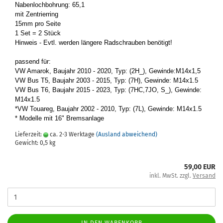
Na­ben­loch­boh­rung: 65,1
mit Zen­trier­ring
15mm pro Seite
1 Set = 2 Stück
Hin­weis - Evtl. wer­den län­ge­re Rad­schrau­ben be­nö­tigt!
pas­send für:
VW Ama­rok, Bau­jahr 2010 - 2020, Typ: (2H_), Ge­win­de:M14x1,5
VW Bus T5, Bau­jahr 2003 - 2015, Typ: (7H), Ge­win­de: M14x1.5
VW Bus T6, Bau­jahr 2015 - 2023, Typ: (7HC,7JO, S_), Ge­win­de:
M14x1.5
*VW Tou­a­reg, Bau­jahr 2002 - 2010, Typ: (7L), Ge­win­de: M14x1.5
* Mo­del­le mit 16" Brems­an­la­ge
Lieferzeit:
ca. 2-3 Werktage
(Ausland abweichend)
Gewicht:
0,5
kg
59,00 EUR
inkl. MwSt. zzgl.
Versand