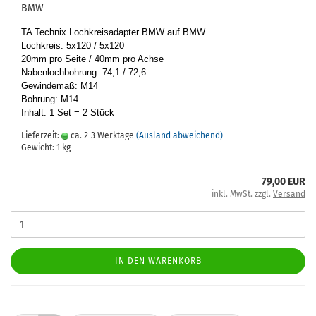
BMW
TA Tech­nix Loch­kreis­ad­ap­ter BMW auf BMW
Loch­kreis: 5x120 / 5x120
20mm pro Seite / 40mm pro Achse
Na­ben­loch­boh­rung: 74,1 / 72,6
Ge­win­de­maß: M14
Boh­rung: M14
In­halt: 1 Set = 2 Stück
Lieferzeit:
ca. 2-3 Werktage
(Ausland abweichend)
Gewicht:
1
kg
79,00 EUR
inkl. MwSt. zzgl.
Versand
IN DEN WARENKORB