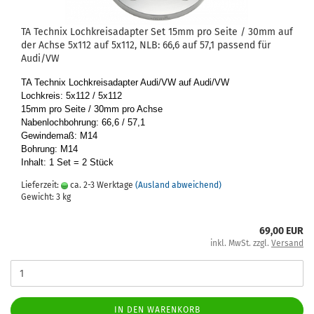
TA Tech­nix Loch­kreis­ad­ap­ter Set 15mm pro Seite / 30mm auf
der Achse 5x112 auf 5x112, NLB: 66,6 auf 57,1 pas­send für
Audi/VW
TA Tech­nix Loch­kreis­ad­ap­ter Audi/VW auf Audi/VW
Loch­kreis: 5x112 / 5x112
15mm pro Seite / 30mm pro Achse
Na­ben­loch­boh­rung: 66,6 / 57,1
Ge­win­de­maß: M14
Boh­rung: M14
In­halt: 1 Set = 2 Stück
Lieferzeit:
ca. 2-3 Werktage
(Ausland abweichend)
Gewicht:
3
kg
69,00 EUR
inkl. MwSt. zzgl.
Versand
IN DEN WARENKORB