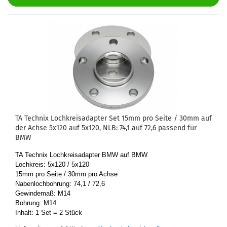
TA Tech­nix Loch­kreis­ad­ap­ter Set 15mm pro Seite / 30mm auf
der Achse 5x120 auf 5x120, NLB: 74,1 auf 72,6 pas­send für
BMW
TA Tech­nix Loch­kreis­ad­ap­ter BMW auf BMW
Loch­kreis: 5x120 / 5x120
15mm pro Seite / 30mm pro Achse
Na­ben­loch­boh­rung: 74,1 / 72,6
Ge­win­de­maß: M14
Boh­rung: M14
In­halt: 1 Set = 2 Stück