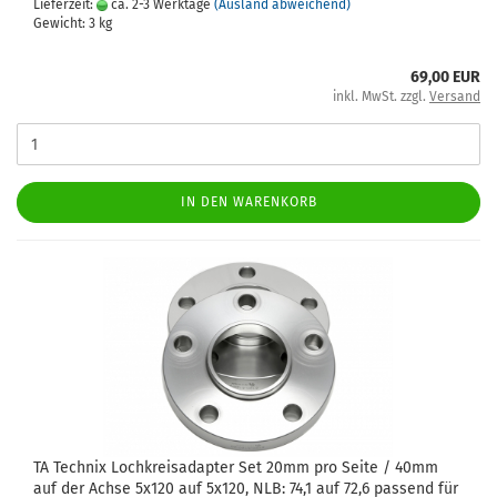
Lieferzeit:
ca. 2-3 Werktage
(Ausland abweichend)
Gewicht:
3
kg
69,00 EUR
inkl. MwSt. zzgl.
Versand
IN DEN WARENKORB
TA Tech­nix Loch­kreis­ad­ap­ter Set 20mm pro Seite / 40mm
auf der Achse 5x120 auf 5x120, NLB: 74,1 auf 72,6 pas­send für