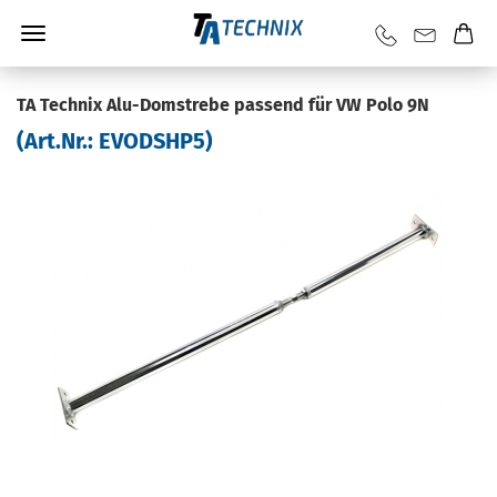
TA Tech­nix Alu-​Domstrebe pas­send für VW Polo 9N
(Art.Nr.:
EVODSHP5
)