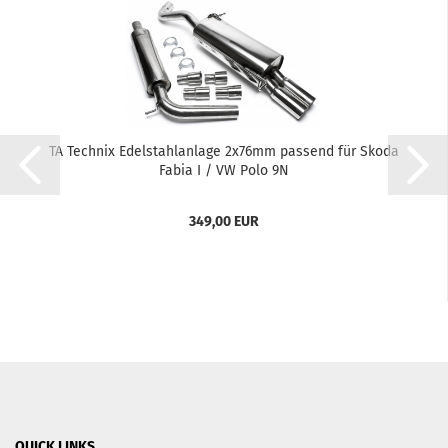
TA Tech­nix Edel­stahl­an­la­ge 2x76mm pas­send für Skoda
Fabia I / VW Polo 9N
349,00 EUR
QUICK LINKS