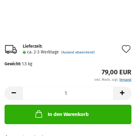
Lieferzeit:
A
ca. 2-3 Werktage
(Ausland abweichend)
d
Gewicht:
1.5
kg
M
79,00 EUR
inkl. MwSt. zzgl.
Versand
In den Warenkorb