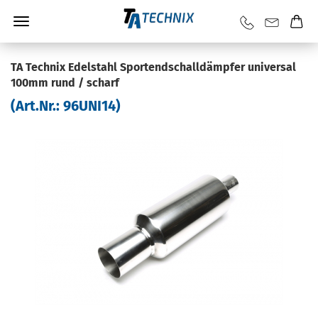
TA Tech­nix Edel­stahl Sportend­schall­dämp­fer uni­ver­sal
100mm rund / scharf
(Art.Nr.:
96UNI14
)