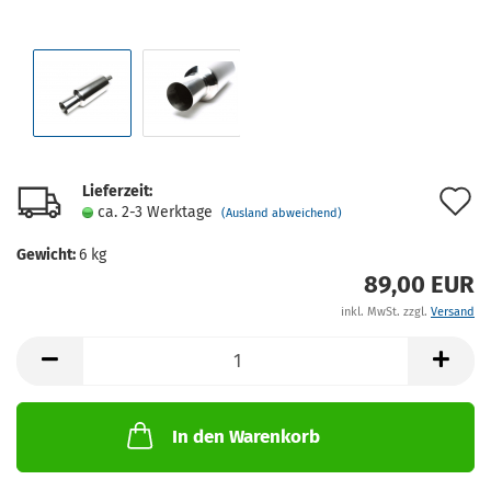
Lieferzeit:
A
ca. 2-3 Werktage
(Ausland abweichend)
d
Gewicht:
6
kg
M
89,00 EUR
inkl. MwSt. zzgl.
Versand
In den Warenkorb