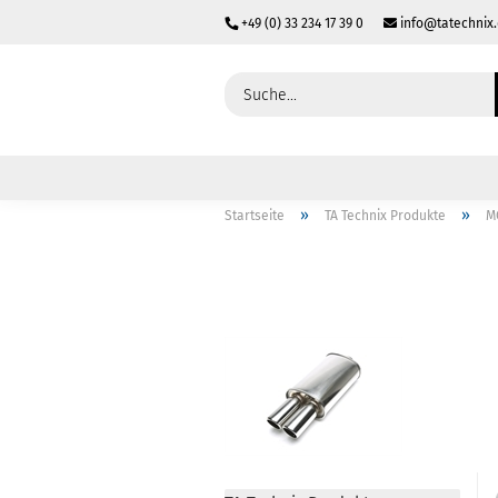
+49 (0) 33 234 17 39 0
info@tatechnix
»
»
Startseite
TA Technix Produkte
M