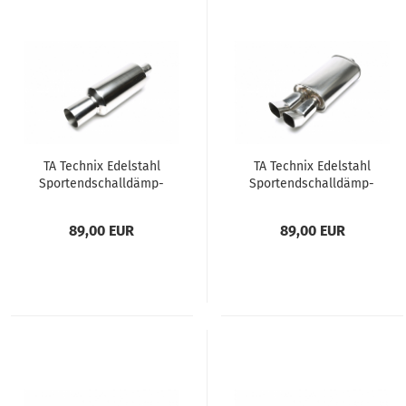
TA Tech­nix Edel­stahl
TA Tech­nix Edel­stahl
Sportend­schall­dämp­
Sportend­schall­dämp­
fer uni­ver­sal 100mm
fer uni­ver­sal 2 x 85 x
rund / scharf
70mm DTM scharf
89,00 EUR
89,00 EUR